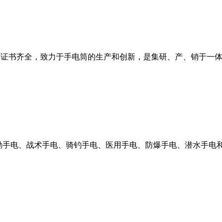
和资质证书齐全，致力于手电筒的生产和创新，是集研、产、销于
执勤手电、战术手电、骑钓手电、医用手电、防爆手电、潜水手电和E