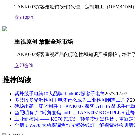
TANK007探客走经销/分销代理、定制加工（OEM/
立即咨询
重视原创 放眼全球市场
TANK007探客重视产品的原创性和知识产权保护，
立即咨询
推荐阅读
紫外线手电筒10大品牌:Tank007探客手电筒
2023-12-07
多波段多光源检测手电凭什么成为工业检测刚需工具？
20
硬核出鞘，双光制胜！TANK007 探客 GTL1S 战术手电
当照明有了 “转角变焦 buff”，TANK007 KC70 PLU
工业硬核风 —— KC70 PLUS：转角变焦黑科技，重
全新 UVA70 大功率调焦匀光紫外线灯：解锁紫外检测新