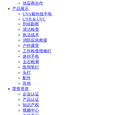
供应商合作
产品展示
UVA紫外线手电
UVB & UVC
刑侦勘察
清洁检查
执法战术
消防应急救援
户外露营
工作检查维修灯
迷你手电
玉石检测
医用笔灯
头灯
配件
其他
荣誉资质
企业认证
产品认证
知识产权
视频中心