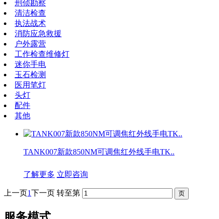
刑侦勘察
清洁检查
执法战术
消防应急救援
户外露营
工作检查维修灯
迷你手电
玉石检测
医用笔灯
头灯
配件
其他
TANK007新款850NM可调焦红外线手电TK..
了解更多
立即咨询
上一页
1
下一页
转至第
服务模式