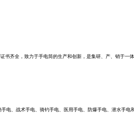
和资质证书齐全，致力于手电筒的生产和创新，是集研、产、销于
执勤手电、战术手电、骑钓手电、医用手电、防爆手电、潜水手电和E