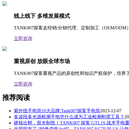
线上线下 多维发展模式
TANK007探客走经销/分销代理、定制加工（OEM/
立即咨询
重视原创 放眼全球市场
TANK007探客重视产品的原创性和知识产权保护，
立即咨询
推荐阅读
紫外线手电筒10大品牌:Tank007探客手电筒
2023-12-07
多波段多光源检测手电凭什么成为工业检测刚需工具？
20
硬核出鞘，双光制胜！TANK007 探客 GTL1S 战术手电
当照明有了 “转角变焦 buff”，TANK007 KC70 PLU