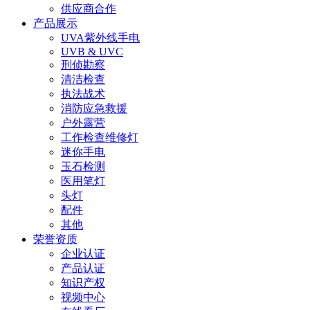
供应商合作
产品展示
UVA紫外线手电
UVB & UVC
刑侦勘察
清洁检查
执法战术
消防应急救援
户外露营
工作检查维修灯
迷你手电
玉石检测
医用笔灯
头灯
配件
其他
荣誉资质
企业认证
产品认证
知识产权
视频中心