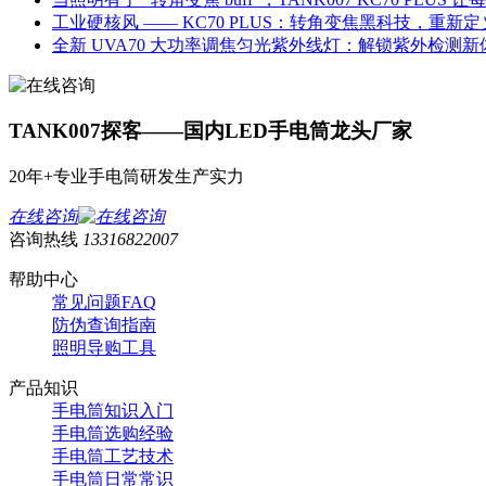
工业硬核风 —— KC70 PLUS：转角变焦黑科技，重
全新 UVA70 大功率调焦匀光紫外线灯：解锁紫外检测新
TANK007探客——国内LED手电筒龙头厂家
20年+专业手电筒研发生产实力
在线咨询
咨询热线
13316822007
帮助中心
常见问题FAQ
防伪查询指南
照明导购工具
产品知识
手电筒知识入门
手电筒选购经验
手电筒工艺技术
手电筒日常常识