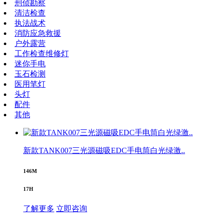
刑侦勘察
清洁检查
执法战术
消防应急救援
户外露营
工作检查维修灯
迷你手电
玉石检测
医用笔灯
头灯
配件
其他
新款TANK007三光源磁吸EDC手电筒白光绿激..
146M
17H
了解更多
立即咨询